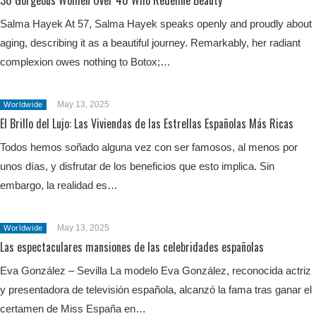
30 Gorgeous Women Over 40 Who Redefine Beauty
Salma Hayek At 57, Salma Hayek speaks openly and proudly about
aging, describing it as a beautiful journey. Remarkably, her radiant
complexion owes nothing to Botox;…
May 13, 2025
Worldwide
El Brillo del Lujo: Las Viviendas de las Estrellas Españolas Más Ricas
Todos hemos soñado alguna vez con ser famosos, al menos por
unos días, y disfrutar de los beneficios que esto implica. Sin
embargo, la realidad es…
May 13, 2025
Worldwide
Las espectaculares mansiones de las celebridades españolas
Eva González – Sevilla La modelo Eva González, reconocida actriz
y presentadora de televisión española, alcanzó la fama tras ganar el
certamen de Miss España en…