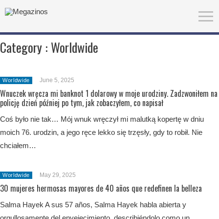
Category :
Worldwide
June 5, 2025
Worldwide
Wnuczek wręcza mi banknot 1 dolarowy w moje urodziny. Zadzwoniłem na
policję dzień później po tym, jak zobaczyłem, co napisał
Coś było nie tak… Mój wnuk wręczył mi malutką kopertę w dniu
moich 76. urodzin, a jego ręce lekko się trzęsły, gdy to robił. Nie
chciałem…
May 29, 2025
Worldwide
30 mujeres hermosas mayores de 40 años que redefinen la belleza
Salma Hayek A sus 57 años, Salma Hayek habla abierta y
orgullosamente del envejecimiento, describiéndolo como un