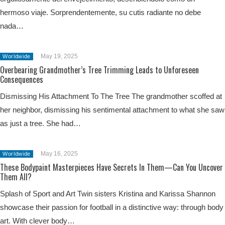
hermoso viaje. Sorprendentemente, su cutis radiante no debe
nada…
May 19, 2025
Worldwide
Overbearing Grandmother’s Tree Trimming Leads to Unforeseen
Consequences
Dismissing His Attachment To The Tree The grandmother scoffed at
her neighbor, dismissing his sentimental attachment to what she saw
as just a tree. She had…
May 16, 2025
Worldwide
These Bodypaint Masterpieces Have Secrets In Them—Can You Uncover
Them All?
Splash of Sport and Art Twin sisters Kristina and Karissa Shannon
showcase their passion for football in a distinctive way: through body
art. With clever body…