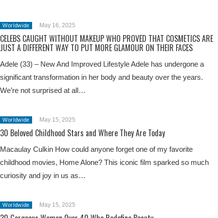
May 16, 2025
Worldwide
CELEBS CAUGHT WITHOUT MAKEUP WHO PROVED THAT COSMETICS ARE
JUST A DIFFERENT WAY TO PUT MORE GLAMOUR ON THEIR FACES
Adele (33) – New And Improved Lifestyle Adele has undergone a
significant transformation in her body and beauty over the years.
We’re not surprised at all…
May 15, 2025
Worldwide
30 Beloved Childhood Stars and Where They Are Today
Macaulay Culkin How could anyone forget one of my favorite
childhood movies, Home Alone? This iconic film sparked so much
curiosity and joy in us as…
May 15, 2025
Worldwide